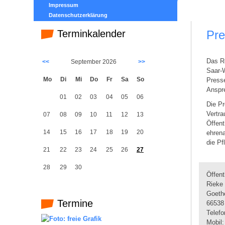
Impressum
Datenschutzerklärung
Terminkalender
Pre
Das Re
<<
September 2026
>>
Saar-W
Mo
Di
Mi
Do
Fr
Sa
So
Presse
Anspr
01
02
03
04
05
06
Die Pr
Vertra
07
08
09
10
11
12
13
Öffent
14
15
16
17
18
19
20
ehrena
die Pf
21
22
23
24
25
26
27
28
29
30
Öffent
Rieke 
Goeth
Termine
66538
Telefo
Mobil: