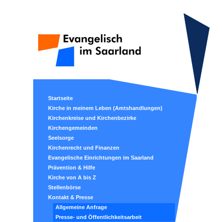
Startseite
Kirche in meinem Leben (Amtshandlungen)
Kirchenkreise und Kirchenbezirke
Kirchengemeinden
Seelsorge
Kirchenrecht und Finanzen
Evangelische Einrichtungen im Saarland
Prävention & Hilfe
Kirche von A bis Z
Stellenbörse
Kontakt & Presse
Allgemeine Anfrage
Presse- und Öffentlichkeitsarbeit