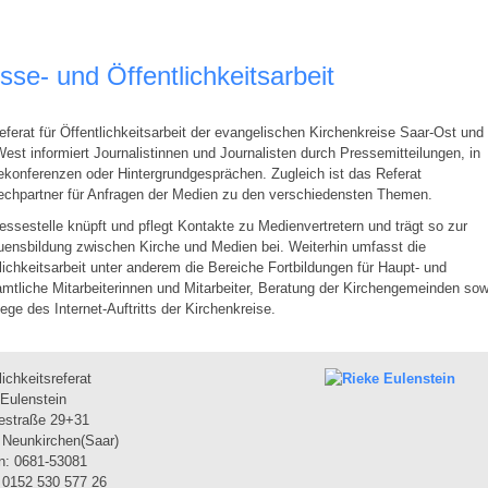
sse- und Öffentlichkeitsarbeit
ferat für Öffentlichkeitsarbeit der evangelischen Kirchenkreise Saar-Ost und
est informiert Journalistinnen und Journalisten durch Pressemitteilungen, in
konferenzen oder Hintergrundgesprächen. Zugleich ist das Referat
echpartner für Anfragen der Medien zu den verschiedensten Themen.
essestelle knüpft und pflegt Kontakte zu Medienvertretern und trägt so zur
uensbildung zwischen Kirche und Medien bei. Weiterhin umfasst die
lichkeitsarbeit unter anderem die Bereiche Fortbildungen für Haupt- und
mtliche Mitarbeiterinnen und Mitarbeiter, Beratung der Kirchengemeinden sow
lege des Internet-Auftritts der Kirchenkreise.
lichkeitsreferat
Eulenstein
estraße 29+31
 Neunkirchen(Saar)
n: 0681-53081
 0152 530 577 26