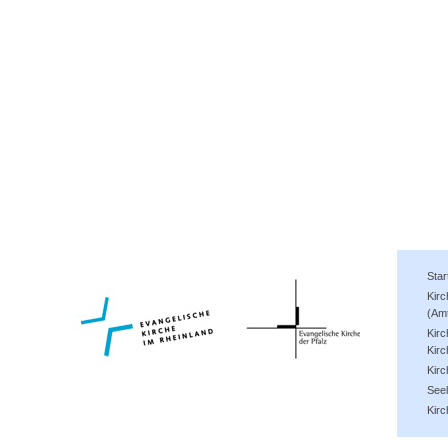
Star
Kir
(Am
Kirc
Kirc
Kir
See
Kirc