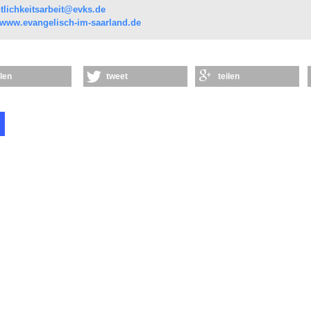
ntlichkeitsarbeit@evks.de
//www.evangelisch-im-saarland.de
ilen
tweet
teilen