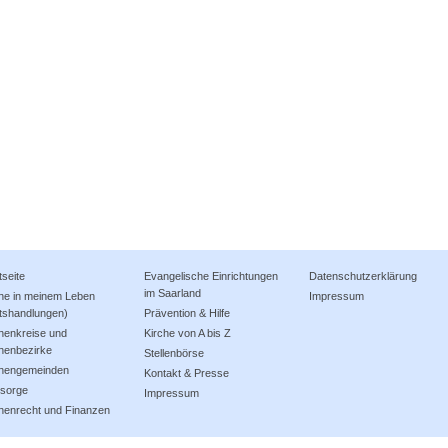
tseite
Evangelische Einrichtungen
Datenschutzerklärung
im Saarland
che in meinem Leben
Impressum
tshandlungen)
Prävention & Hilfe
henkreise und
Kirche von A bis Z
henbezirke
Stellenbörse
chengemeinden
Kontakt & Presse
lsorge
Impressum
henrecht und Finanzen