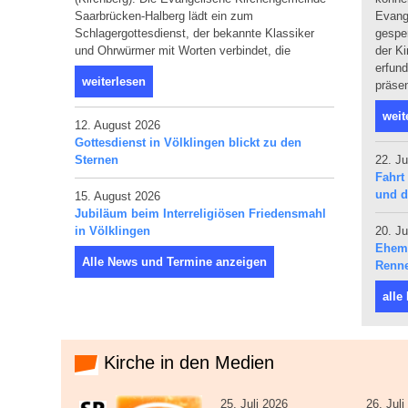
Saarbrücken-Halberg lädt ein zum
Evang
Schlagergottesdienst, der bekannte Klassiker
gespen
und Ohrwürmer mit Worten verbindet, die
der Ki
erfun
weiterlesen
präsen
weit
12. August 2026
Gottesdienst in Völklingen blickt zu den
Sternen
22. Ju
Fahrt
und d
15. August 2026
Jubiläum beim Interreligiösen Friedensmahl
in Völklingen
20. Ju
Ehema
Alle News und Termine anzeigen
Renne
alle
Kirche in den Medien
25. Juli 2026
26. Jul