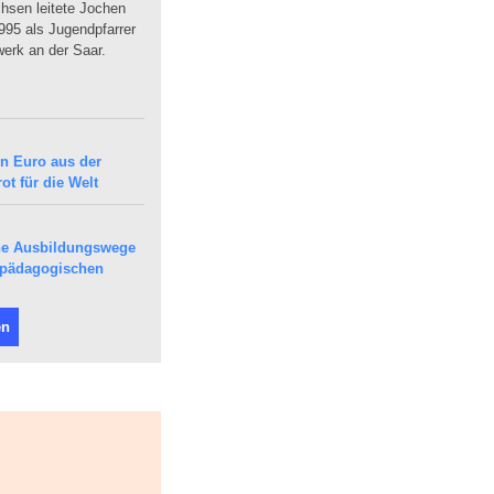
sen leitete Jochen
95 als Jugendpfarrer
erk an der Saar.
en Euro aus der
ot für die Welt
che Ausbildungswege
epädagogischen
en