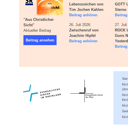
Lebenszeichen von
GOTT U
Tim Jochen Kahlen
Sterne
Beitrag anhören
Beitra
"Aus Christlicher
26. Juli 2026
27. Jul
Sicht"
Zwischenruf von
ROCK 
Aktueller Beitrag
Joachim Hipfel
Guns N
Beitrag ansehen
Beitrag anhören
Yester
Beitra
Star
Kir
(Am
Kirc
Kirc
Kir
See
Kirc