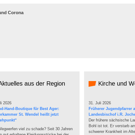
 und Corona
ktuelles aus der Region
Kirche und We
li 2026
31. Juli 2026
d-Hand-Boutique für Best Ager:
Früherer Jugendpfarrer a
erkammer St. Wendel heißt jetzt
Landesbischof i.R. Joch
ehpunkt“
Der frühere sächsische L
Bohl ist tot. Er verstarb 
egwerfen viel zu schade? Seit 30 Jahren
schwerer Krankheit im Alte
 gut erhaltene Kleidungsstücke bei der