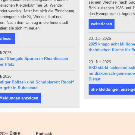
seinem Wechsel nach Sach
elischen Kleiderkammer St. Wendel
Bohl zwischen 1986 und 19
det werden. Jetzt hat sich die Einrichtung
das Evangelische Jugendw
rchengemeinde St, Wendel-Illtal neu
den: Nach dem Umzug in die Innenstadt
weiterlesen
tiert sie sich im neuen
erlesen
23. Juli 2026
2025 knapp acht Million
rheinischen Kirche für Br
li 2026
 auf Stengels Spuren in Rheinhessen
20. Juli 2026
er Pfalz
EKD stärkt fachschulis
im diakonisch-gemeind
li 2026
Dienst
liger Polizei- und Schulpfarrer: Rudolf
r geht in Ruhestand
alle Meldungen anzeig
 Meldungen anzeigen
i 2026
ÜBER
Podcast: