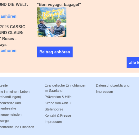
ND DIE WELT:
"Bon voyage, bagage!"
g anhören
i 2026
CASSIC
UND GLAUB:
' Roses -
days
g anhören
Beitrag anhören
alle
tseite
Evangelische Einrichtungen
Datenschutzerklärung
im Saarland
che in meinem Leben
Impressum
tshandlungen)
Prävention & Hilfe
henkreise und
Kirche von A bis Z
henbezirke
Stellenbörse
chengemeinden
Kontakt & Presse
lsorge
Impressum
henrecht und Finanzen