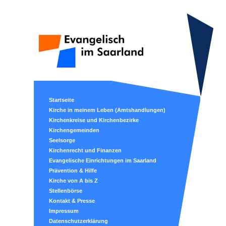
Startseite
Kirche in meinem Leben (Amtshandlungen)
Kirchenkreise und Kirchenbezirke
Kirchengemeinden
Seelsorge
Kirchenrecht und Finanzen
Evangelische Einrichtungen im Saarland
Prävention & Hilfe
Kirche von A bis Z
Stellenbörse
Kontakt & Presse
Impressum
Datenschutzerklärung