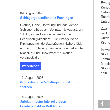
Evang
Konsul
Gefahr
09. August 2026
Rückba
Schlagergottesdienst in Fechingen
Entsc
Glaube, Liebe, Hoffnung und jede Menge
Zwar 
Schlager gibt es am Sonntag, 9. August, um
baulic
10 Uhr, in der Evangelischen Kirche
würde.
Fechingen (Kirchberg). Die Evangelische
Kirche
Kirchengemeinde Saarbrücken-Halberg lädt
ein zum Schlagergottesdienst, der bekannte
Inzwi
Klassiker und Ohrwürmer mit Worten
Stadt 
verbindet, die
komme
Mit di
weiterlesen
Staube
sein.
12. August 2026
Gottesdienst in Völklingen blickt zu den
Sternen
15. August 2026
Jubiläum beim Interreligiösen
te
Friedensmahl in Völklingen