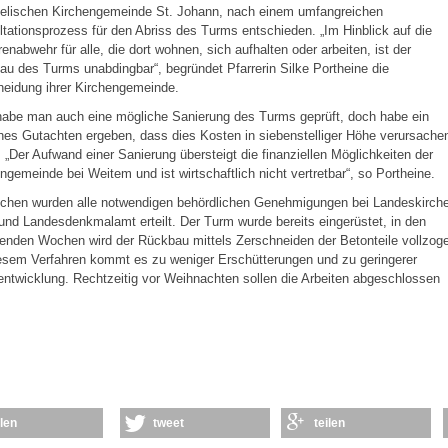
elischen Kirchengemeinde St. Johann, nach einem umfangreichen
tationsprozess für den Abriss des Turms entschieden. „Im Hinblick auf die
enabwehr für alle, die dort wohnen, sich aufhalten oder arbeiten, ist der
u des Turms unabdingbar“, begründet Pfarrerin Silke Portheine die
heidung ihrer Kirchengemeinde.
habe man auch eine mögliche Sanierung des Turms geprüft, doch habe ein
hes Gutachten ergeben, dass dies Kosten in siebenstelliger Höhe verursache
 „Der Aufwand einer Sanierung übersteigt die finanziellen Möglichkeiten der
ngemeinde bei Weitem und ist wirtschaftlich nicht vertretbar“, so Portheine.
schen wurden alle notwendigen behördlichen Genehmigungen bei Landeskirche
und Landesdenkmalamt erteilt. Der Turm wurde bereits eingerüstet, in den
nden Wochen wird der Rückbau mittels Zerschneiden der Betonteile vollzog
esem Verfahren kommt es zu weniger Erschütterungen und zu geringerer
ntwicklung. Rechtzeitig vor Weihnachten sollen die Arbeiten abgeschlossen
ilen
tweet
teilen