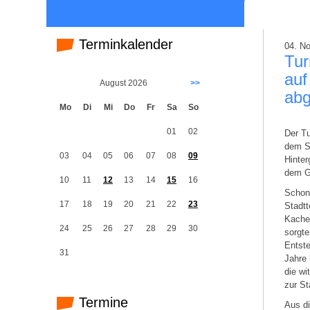
Terminkalender
04. N
Tur
auf
August 2026
>>
abg
Mo
Di
Mi
Do
Fr
Sa
So
01
02
Der Tu
dem S
03
04
05
06
07
08
09
Hinter
dem G
10
11
12
13
14
15
16
Schon
17
18
19
20
21
22
23
Stadtt
Kachel
24
25
26
27
28
29
30
sorgte
Entste
31
Jahre 
die w
zur St
Termine
Aus d