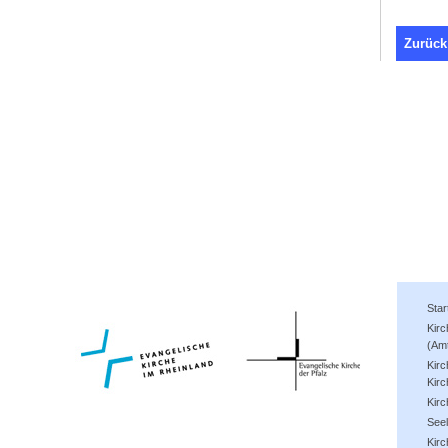
Zurück
Star
Kir
(Am
Kirc
Kirc
Kir
See
Kirc