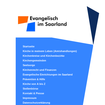
Startseite
Kirche in meinem Leben (Amtshandlungen)
Kirchenkreise und Kirchenbezirke
Kirchengemeinden
Seelsorge
Kirchenrecht und Finanzen
Evangelische Einrichtungen im Saarland
Prävention & Hilfe
Kirche von A bis Z
Stellenbörse
Kontakt & Presse
Impressum
Datenschutzerklärung