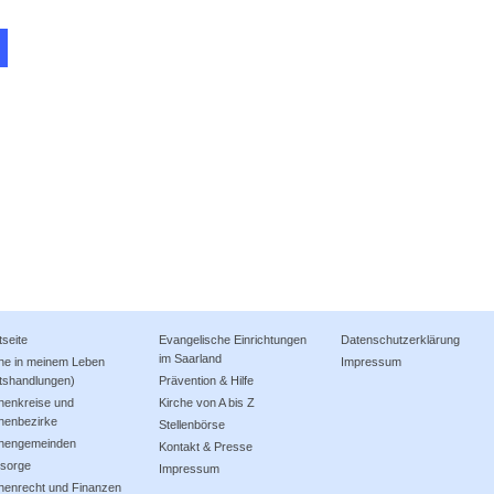
tseite
Evangelische Einrichtungen
Datenschutzerklärung
im Saarland
che in meinem Leben
Impressum
tshandlungen)
Prävention & Hilfe
henkreise und
Kirche von A bis Z
henbezirke
Stellenbörse
chengemeinden
Kontakt & Presse
lsorge
Impressum
henrecht und Finanzen