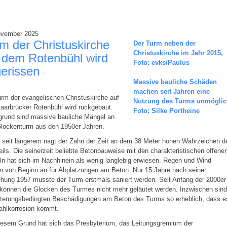
ovember 2025
m der Christuskirche
Der Turm neben der
Christuskirche im Jahr 2015,
 dem Rotenbühl wird
Foto: evks/Paulus
erissen
Massive bauliche Schäden
machen seit Jahren eine
rm der evangelischen Christuskirche auf
Nutzung des Turms unmöglic
aarbrücker Rotenbühl wird rückgebaut.
Foto: Silke Portheine
grund sind massive bauliche Mängel an
lockenturm aus den 1950er-Jahren.
 seit längerem nagt der Zahn der Zeit an dem 38 Meter hohen Wahrzeichen d
eils. Die seinerzeit beliebte Betonbauweise mit den charakteristischen offene
n hat sich im Nachhinein als wenig langlebig erwiesen. Regen und Wind
n von Beginn an für Abplatzungen am Beton. Nur 15 Jahre nach seiner
hung 1957 musste der Turm erstmals saniert werden. Seit Anfang der 2000er
können die Glocken des Turmes nicht mehr geläutet werden. Inzwischen sind
itterungsbedingten Beschädigungen am Beton des Turms so erheblich, dass e
ahlkorrosion kommt.
iesem Grund hat sich das Presbyterium, das Leitungsgremium der